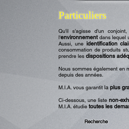
Particuliers
Qu'il s'agisse d'un conjoin
environnement
l'
dans lequel u
identification clai
Aussi, une
consommation de produits stu
dispositions adé
prendre les
Nous sommes également en mes
depuis des années.
la
plus gr
M.I.A. vous garantit
non-exh
Ci-dessous, une liste
toutes les dem
M.I.A. étudie
Recherche