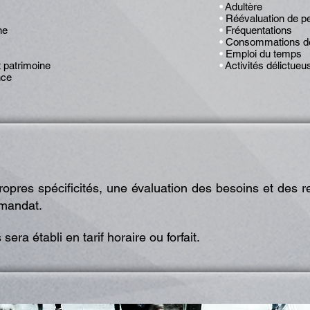
•
Adultère
•
Réévaluation de pe
ne
•
Fréquentations
•
Consommations de 
•
Emploi du temps
 patrimoine
•
Activités délictueu
nce
pres spécificités, une évaluation des besoins et des 
 mandat.
era établi en tarif horaire ou forfait.