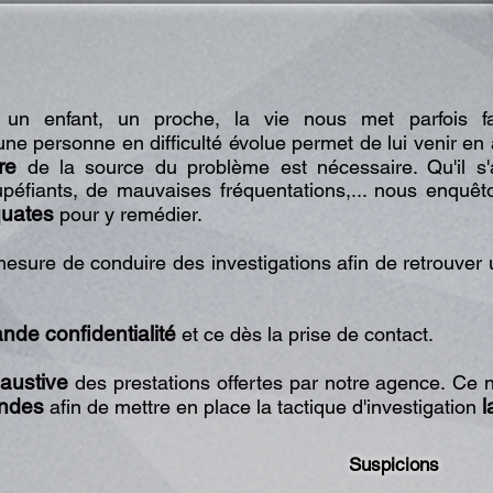
t, un enfant, un proche, la vie nous met parfois f
ne personne en difficulté évolue permet de lui venir en
re
de la source du problème est nécessaire. Qu'il s'ag
péfiants, de mauvaises fréquentations,... nous enquêt
quates
pour y remédier.
ure de conduire des investigations afin de retrouver
ande confidentialité
et ce dès la prise de contact.
austive
des prestations offertes par notre agence. Ce 
andes
l
afin de mettre en place la tactique d'investigation
Suspicions